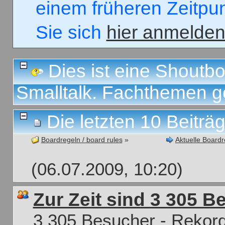
einem früheren Zeitpun
Sie sich
hier anmelde
Dies ist eine Shoutbox
Smalltalk. Fachthemen g
Die letzten 10 Beiträ
Boardregeln / board rules
»
Aktuelle Board
(06.07.2009, 10:20)
Zur Zeit sind 3 305 B
3 305 Besucher - Rekord